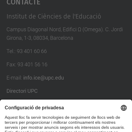
Contacte
Management Platform
Institut de Ciències de l'Educació
Campus Diagonal Nord, Edifici Ω (Omega). C. Jordi
Girona, 1-3, 08034, Barcelona
Tel.
:
93 401 60 66
Fax
:
93 401 56 16
E-mail:
info.ice@upc.edu
Directori UPC
Formulari de contacte
Llista Xarxes Socials