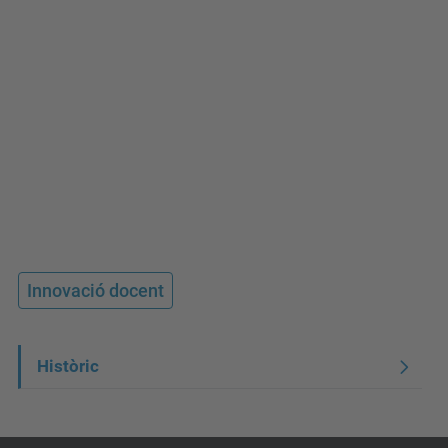
Innovació docent
N
Històric
a
v