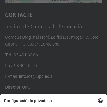
Accepta
Contacte
powered by
Usercentrics Consent
Management Platform
Institut de Ciències de l'Educació
Campus Diagonal Nord, Edifici Ω (Omega). C. Jordi
Girona, 1-3, 08034, Barcelona
Tel.
:
93 401 60 66
Fax
:
93 401 56 16
E-mail:
info.ice@upc.edu
Directori UPC
Formulari de contacte