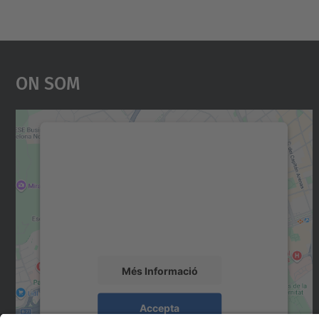
On Som
Necessitem el vostre consentiment
per carregar el servei Google Maps!
Utilitzem un servei de tercers per incrustar
contingut del mapa que pugui recollir dades
sobre la vostra activitat. Reviseu-ne els
detalls i accepteu el servei per veure el mapa.
Més Informació
Accepta