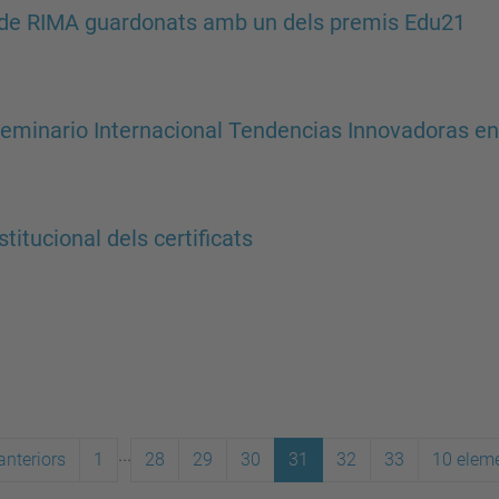
de RIMA guardonats amb un dels premis Edu21
eminario Internacional Tendencias Innovadoras en
titucional dels certificats
...
anteriors
1
28
29
30
31
32
33
10 elem