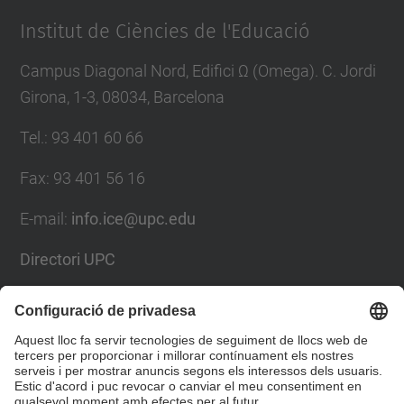
Institut de Ciències de l'Educació
Campus Diagonal Nord, Edifici Ω (Omega). C. Jordi
Girona, 1-3, 08034, Barcelona
Tel.
:
93 401 60 66
Fax
:
93 401 56 16
E-mail:
info.ice@upc.edu
Directori UPC
Formulari de contacte
Llista Xarxes Socials