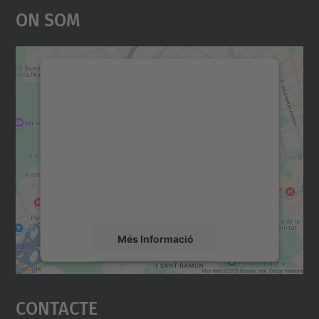
On Som
Necessitem el vostre
consentiment per carregar el
servei Google Maps!
Utilitzem un servei de tercers per incrustar
contingut del mapa que pugui recollir dades
sobre la vostra activitat. Reviseu-ne els
detalls i accepteu el servei per veure el
mapa.
Més Informació
Accepta
Contacte
powered by
Usercentrics Consent
Management Platform