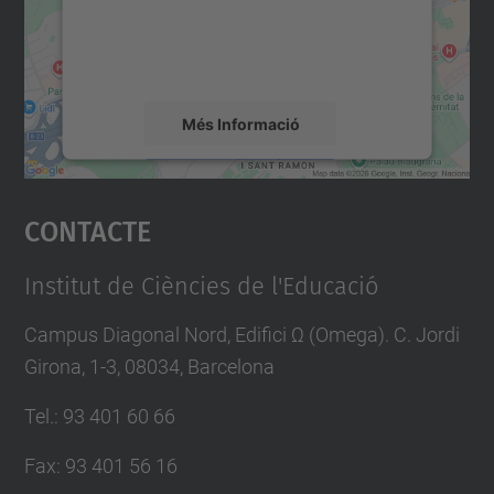
sobre la vostra activitat. Reviseu-ne els
detalls i accepteu el servei per veure el
mapa.
Més Informació
Accepta
Contacte
powered by
Usercentrics Consent
Management Platform
Institut de Ciències de l'Educació
Campus Diagonal Nord, Edifici Ω (Omega). C. Jordi
Girona, 1-3, 08034, Barcelona
Tel.
:
93 401 60 66
Fax
:
93 401 56 16