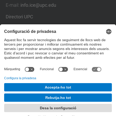
E-mail:
info.ice@upc.edu
Directori UPC
Formulari de contacte
Llista Xarxes Socials
© UPC
Institut de Ciències de l'Educació
Desenvolupat amb
Mapa del lloc
Accessibilitat