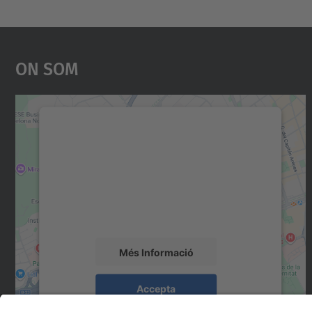
On Som
Necessitem el vostre consentiment
per carregar el servei Google Maps!
Utilitzem un servei de tercers per incrustar
contingut del mapa que pugui recollir dades
sobre la vostra activitat. Reviseu-ne els
detalls i accepteu el servei per veure el mapa.
Més Informació
Accepta