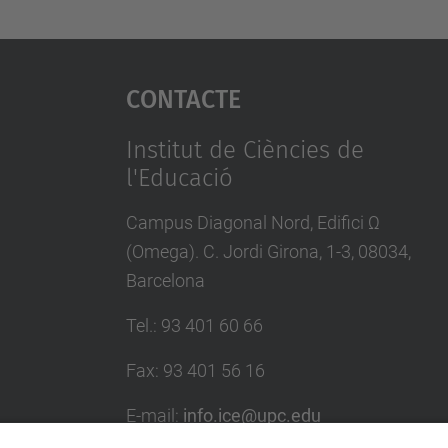
Contacte
Institut de Ciències de
l'Educació
Campus Diagonal Nord, Edifici Ω
(Omega). C. Jordi Girona, 1-3, 08034,
Barcelona
Tel.
:
93 401 60 66
Fax
:
93 401 56 16
E-mail:
info.ice@upc.edu