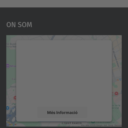
On Som
Necessitem el vostre
consentiment per carregar el
servei Google Maps!
Utilitzem un servei de tercers per incrustar
contingut del mapa que pugui recollir dades
sobre la vostra activitat. Reviseu-ne els
detalls i accepteu el servei per veure el
mapa.
Més Informació
Accepta