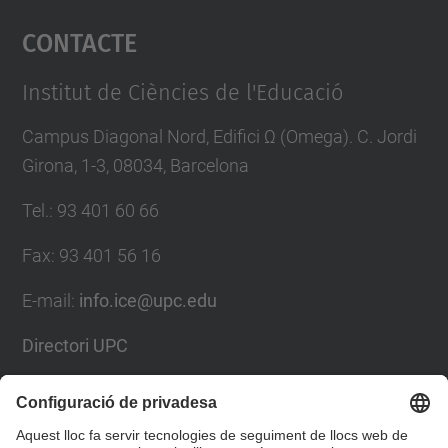
Contacte
powered by
Usercentrics Consent
Management Platform
Institut de Ciències de l'Educació
Campus Diagonal Nord, Edifici Ω (Omega). C. Jordi
Girona, 1-3, 08034, Barcelona
Tel.
:
93 401 60 66
Fax
:
93 401 56 16
E-mail:
info.ice@upc.edu
Directori UPC
Formulari de contacte