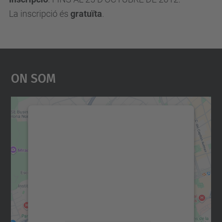
La inscripció és
gratuïta
.
On Som
Necessitem el vostre
consentiment per carregar el
servei Google Maps!
Utilitzem un servei de tercers per incrustar
contingut del mapa que pugui recollir dades
sobre la vostra activitat. Reviseu-ne els
detalls i accepteu el servei per veure el
mapa.