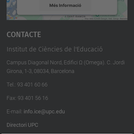
Més Informació
Accepta
Contacte
powered by
Usercentrics Consent
Management Platform
Institut de Ciències de l'Educació
Campus Diagonal Nord, Edifici Ω (Omega). C. Jordi
Girona, 1-3, 08034, Barcelona
Tel.
:
93 401 60 66
Fax
:
93 401 56 16
E-mail:
info.ice@upc.edu
Directori UPC