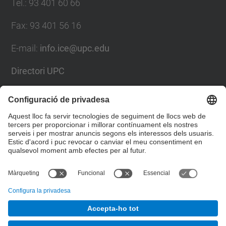
Tel.
:
93 401 60 66
Fax
:
93 401 56 16
E-mail:
info.ice@upc.edu
Directori UPC
Formulari de contacte
Llista Xarxes Socials
© UPC
Institut de Ciències de l'Educació