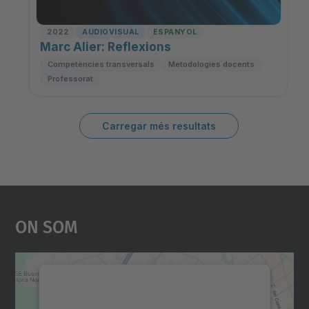
On Som
Necessitem el vostre
consentiment per carregar el