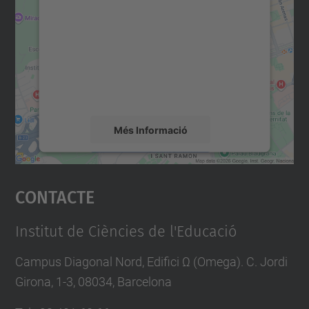
servei Google Maps!
Utilitzem un servei de tercers per incrustar
contingut del mapa que pugui recollir dades
sobre la vostra activitat. Reviseu-ne els
detalls i accepteu el servei per veure el
mapa.
Més Informació
Accepta
Contacte
powered by
Usercentrics Consent
Management Platform
Institut de Ciències de l'Educació
Campus Diagonal Nord, Edifici Ω (Omega). C. Jordi
Girona, 1-3, 08034, Barcelona