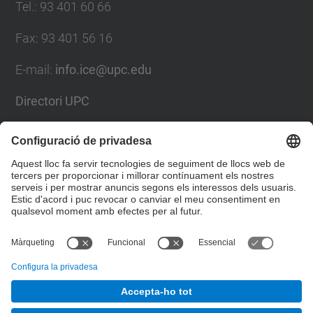
Tel.
:
93 401 60 66
Fax
:
93 401 56 16
E-mail:
info.ice@upc.edu
Directori UPC
Formulari de contacte
Llista Xarxes Socials
© UPC
Institut de Ciències de l'Educació