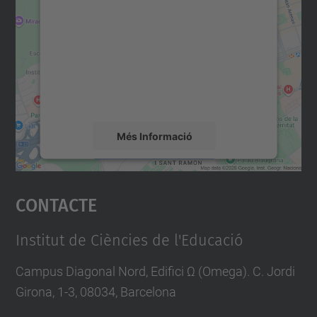
servei Google Maps!
Utilitzem un servei de tercers per incrustar
contingut del mapa que pugui recollir dades
sobre la vostra activitat. Reviseu-ne els
detalls i accepteu el servei per veure el
mapa.
Més Informació
Accepta
Contacte
powered by
Usercentrics Consent
Management Platform
Institut de Ciències de l'Educació
Campus Diagonal Nord, Edifici Ω (Omega). C. Jordi
Girona, 1-3, 08034, Barcelona