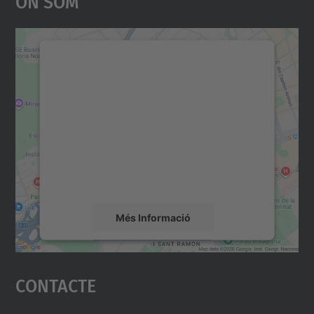
On Som
Necessitem el vostre
consentiment per carregar el
servei Google Maps!
Utilitzem un servei de tercers per incrustar
contingut del mapa que pugui recollir dades
sobre la vostra activitat. Reviseu-ne els
detalls i accepteu el servei per veure el
mapa.
Més Informació
Accepta
Contacte
powered by
Usercentrics Consent
Management Platform