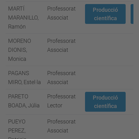
MARTÍ
Professorat
Producció
MARANILLO,
Associat
científica
Ramón
MORENO
Professorat
DIONIS,
Associat
Monica
PAGANS
Professorat
MIRO, Estel·la
Associat
PARETO
Professorat
Producció
BOADA, Júlia
Lector
científica
PUEYO
Professorat
PEREZ,
Associat