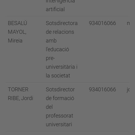
intel·ligència
artificial
BESALÚ
Sotsdirectora
934016066
mir
MAYOL,
de relacions
Mireia
amb
l'educació
pre-
universitària i
la societat
TORNER
Sotsdirector
934016066
jor
RIBE, Jordi
de formació
del
professorat
universitari