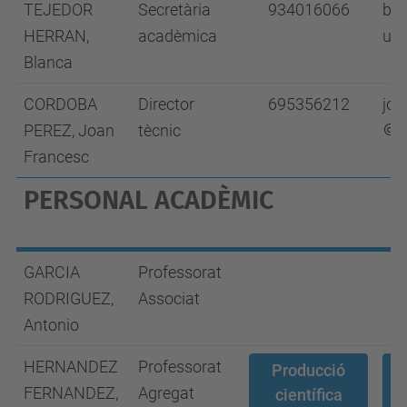
TEJEDOR
Secretària
934016066
bla
HERRAN,
acadèmica
upc
Blanca
CORDOBA
Director
695356212
joa
PEREZ, Joan
tècnic
u
Francesc
PERSONAL ACADÈMIC
GARCIA
Professorat
RODRIGUEZ,
Associat
Antonio
HERNANDEZ
Professorat
Producció
FERNANDEZ,
Agregat
científica