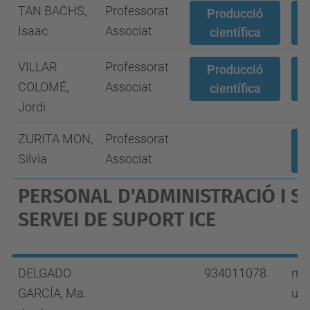
TAN BACHS,
Professorat
Producció
Isaac
Associat
científica
VILLAR
Professorat
Producció
COLOMÉ,
Associat
científica
Jordi
ZURITA MON,
Professorat
Silvia
Associat
PERSONAL D'ADMINISTRACIÓ I SE
SERVEI DE SUPORT ICE
DELGADO
934011078
mjo
GARCÍA, Ma.
upc