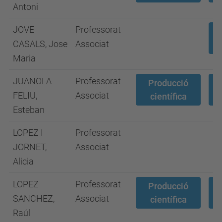
Antoni
JOVE
Professorat
CASALS, Jose
Associat
Maria
JUANOLA
Professorat
Producció
FELIU,
Associat
científica
Esteban
LOPEZ I
Professorat
JORNET,
Associat
Alicia
LOPEZ
Professorat
Producció
SANCHEZ,
Associat
científica
Raúl