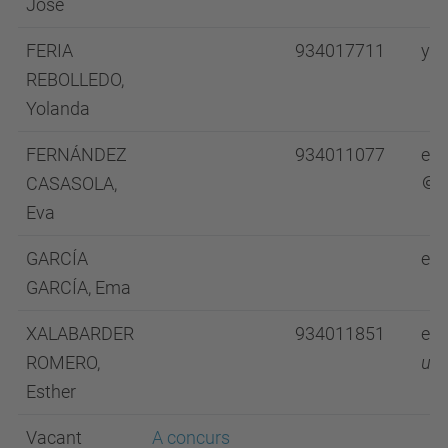
José
FERIA
934017711
yol
REBOLLEDO,
Yolanda
FERNÁNDEZ
934011077
eva
CASASOLA,
u
Eva
GARCÍA
ema
GARCÍA, Ema
XALABARDER
934011851
est
ROMERO,
upc
Esther
Vacant
A concurs