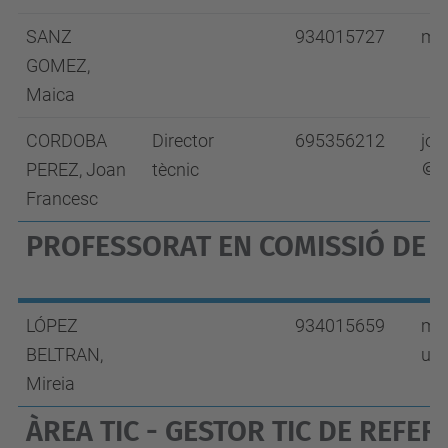
SANZ
934015727
ma
GOMEZ,
Maica
CORDOBA
Director
695356212
joa
PEREZ, Joan
tècnic
u
Francesc
PROFESSORAT EN COMISSIÓ DE S
LÓPEZ
934015659
mir
BELTRAN,
upc
Mireia
ÀREA TIC - GESTOR TIC DE REFER