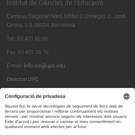
Institut de Ciències de l'Educació
Campus Diagonal Nord, Edifici Ω (Omega). C. Jordi
Girona, 1-3, 08034, Barcelona
Tel.
:
93 401 60 66
Fax
:
93 401 56 16
E-mail:
info.ice@upc.edu
Directori UPC
Formulari de contacte
Llista Xarxes Socials