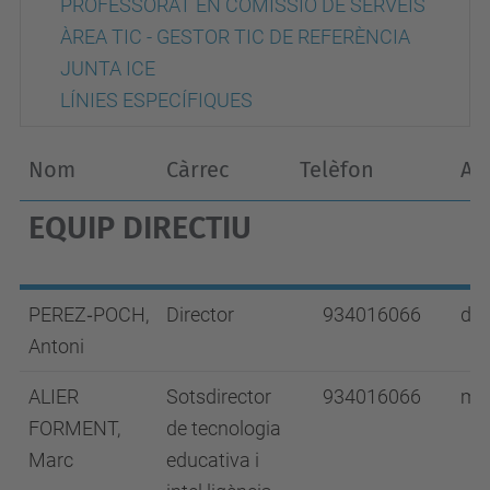
PROFESSORAT EN COMISSIÓ DE SERVEIS
ÀREA TIC - GESTOR TIC DE REFERÈNCIA
JUNTA ICE
LÍNIES ESPECÍFIQUES
Nom
Càrrec
Telèfon
Ad
EQUIP DIRECTIU
PEREZ‑POCH,
Director
934016066
dir
Antoni
ALIER
Sotsdirector
934016066
mar
FORMENT,
de tecnologia
Marc
educativa i