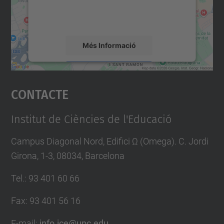
detalls i accepteu el servei per veure el
mapa.
Més Informació
Accepta
Contacte
powered by
Usercentrics Consent
Management Platform
Institut de Ciències de l'Educació
Campus Diagonal Nord, Edifici Ω (Omega). C. Jordi
Girona, 1-3, 08034, Barcelona
Tel.
:
93 401 60 66
Fax
:
93 401 56 16
E-mail:
info.ice@upc.edu