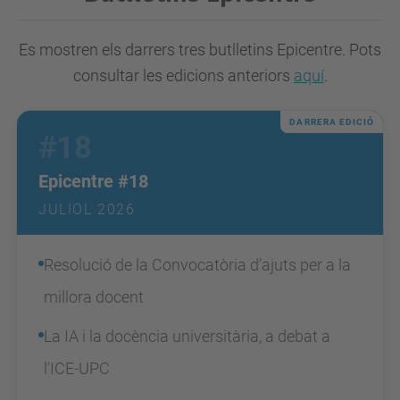
Es mostren els darrers tres b
utlletins Epicentre
. Pots
consultar les edicions anteriors
aquí
.
DARRERA EDICIÓ
#18
Epicentre #18
JULIOL 2026
Resolució de la Convocatòria d’ajuts per a la
millora docent
La IA i la docència universitària, a debat a
l'ICE-UPC