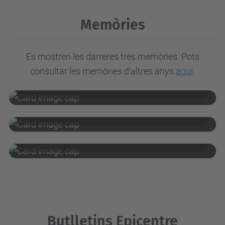
Memòries
Es mostren les darreres tres memòries. Pots
Memòria ICE 2024-2025
consultar les memòries d'altres anys
aquí
.
Visualitza
Memòria ICE 2024
Visualitza
Memòria ICE 2022-2023
Visualitza
Butlletins Epicentre