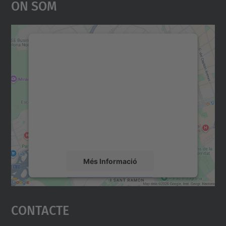
On Som
Necessitem el vostre
consentiment per carregar el
servei Google Maps!
Utilitzem un servei de tercers per incrustar
contingut del mapa que pugui recollir dades
sobre la vostra activitat. Reviseu-ne els
detalls i accepteu el servei per veure el
mapa.
Més Informació
Accepta
Contacte
powered by
Usercentrics Consent
Management Platform