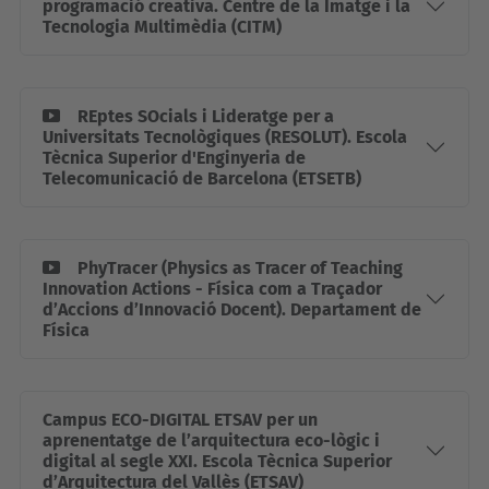
programació creativa. Centre de la Imatge i la
Tecnologia Multimèdia (CITM)
REptes SOcials i Lideratge per a
Universitats Tecnològiques (RESOLUT). Escola
Tècnica Superior d'Enginyeria de
Telecomunicació de Barcelona (ETSETB)
PhyTracer (Physics as Tracer of Teaching
Innovation Actions - Física com a Traçador
d’Accions d’Innovació Docent). Departament de
Física
Campus ECO-DIGITAL ETSAV per un
aprenentatge de l’arquitectura eco-lògic i
digital al segle XXI. Escola Tècnica Superior
d’Arquitectura del Vallès (ETSAV)