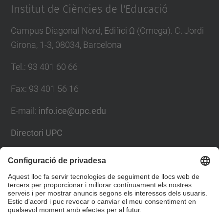
Institut de Ciències de l'Educació
Campus Diagonal Nord, Edifici Ω (Omega). C. Jordi
Girona, 1-3, 08034, Barcelona
Tel.
:
93 401 60 66
Fax
:
93 401 56 16
E-mail:
info.ice@upc.edu
Directori UPC
Formulari de contacte
Llista Xarxes Socials