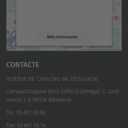
contingut del mapa que pugui recollir dades
sobre la vostra activitat. Reviseu-ne els
detalls i accepteu el servei per veure el
mapa.
Més Informació
Accepta
Contacte
powered by
Usercentrics Consent
Management Platform
Institut de Ciències de l'Educació
Campus Diagonal Nord, Edifici Ω (Omega). C. Jordi
Girona, 1-3, 08034, Barcelona
Tel.
:
93 401 60 66
Fax
:
93 401 56 16