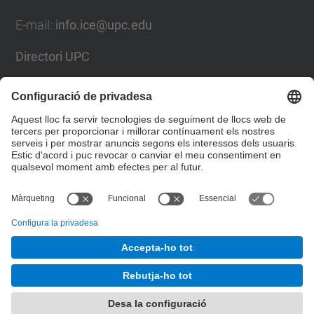
E-mail:
info.ice@upc.edu
Directori UPC
Formulari de contacte
Llista Xarxes Socials
© UPC
Institut de Ciències de l'Educació
Desenvolupat amb
Mapa del lloc
Accessibilitat