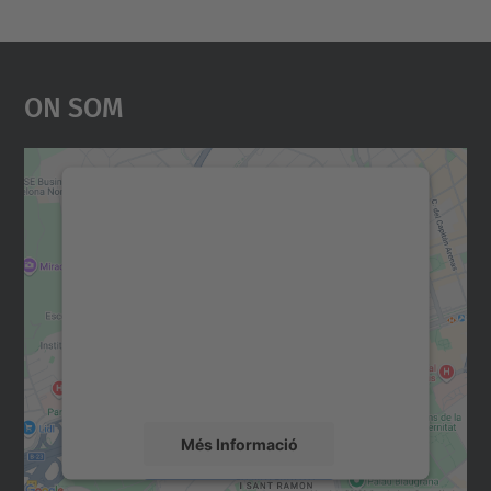
On Som
Necessitem el vostre
consentiment per carregar el
servei Google Maps!
Utilitzem un servei de tercers per incrustar
contingut del mapa que pugui recollir dades
sobre la vostra activitat. Reviseu-ne els
detalls i accepteu el servei per veure el
mapa.
Més Informació