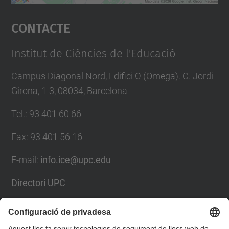
Accepta
Contacte
powered by
Usercentrics Consent
Management Platform
Institut de Ciències de l'Educació
Campus Diagonal Nord, Edifici Ω (Omega). C. Jordi
Girona, 1-3, 08034, Barcelona
Tel.
:
93 401 60 66
Fax
:
93 401 56 16
E-mail:
info.ice@upc.edu
Directori UPC
Formulari de contacte