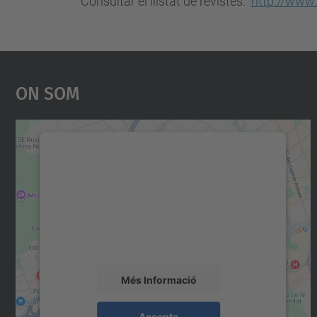
Consultar el llistat de revistes:
http://www.
On Som
Necessitem el vostre consentiment
per carregar el servei Google Maps!
Utilitzem un servei de tercers per incrustar
contingut del mapa que pugui recollir dades
sobre la vostra activitat. Reviseu-ne els
detalls i accepteu el servei per veure el mapa.
Més Informació
Accepta