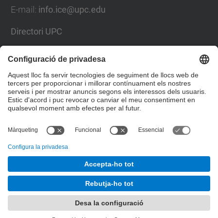
E-mail:
info.ice@upc.edu
Directori UPC
Formulari de contacte
Llista Xarxes Socials
© UPC
Institut de Ciències de l'Educació
Desenvolupat amb
Mapa del lloc
Accessibilitat