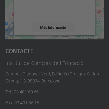
sobre la vostra activitat. Reviseu-ne els
detalls i accepteu el servei per veure el
mapa.
Més Informació
Accepta
Contacte
powered by
Usercentrics Consent
Management Platform
Institut de Ciències de l'Educació
Campus Diagonal Nord, Edifici Ω (Omega). C. Jordi
Girona, 1-3, 08034, Barcelona
Tel.
:
93 401 60 66
Fax
:
93 401 56 16