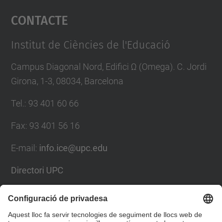
Contacte
powered by
Usercentrics Consent
Management Platform
Institut de Ciències de l'Educació
Campus Diagonal Nord, Edifici Ω (Omega). C. Jordi
Girona, 1-3, 08034, Barcelona
Tel.
:
93 401 60 66
Fax
:
93 401 56 16
E-mail:
info.ice@upc.edu
Directori UPC
Formulari de contacte