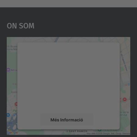
On Som
Necessitem el vostre
consentiment per carregar el
servei Google Maps!
Utilitzem un servei de tercers per incrustar
contingut del mapa que pugui recollir dades
sobre la vostra activitat. Reviseu-ne els
detalls i accepteu el servei per veure el
mapa.
Més Informació
Accepta