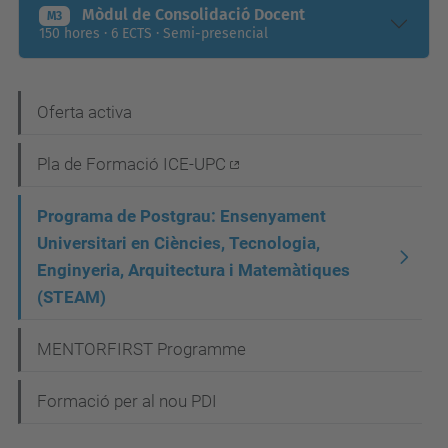
Mòdul de Consolidació Docent
M3
150 hores · 6 ECTS · Semi-presencial
N
Oferta activa
a
Pla de Formació ICE-UPC
v
e
Programa de Postgrau: Ensenyament
g
Universitari en Ciències, Tecnologia,
Enginyeria, Arquitectura i Matemàtiques
a
(STEAM)
c
i
MENTORFIRST Programme
ó
Formació per al nou PDI