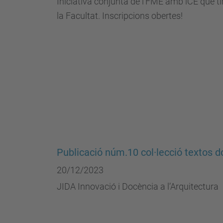
Iniciativa conjunta de l'FME amb lCE que ti
la Facultat. Inscripcions obertes!
Publicació núm.10 col·lecció textos 
20/12/2023
JIDA Innovació i Docència a l’Arquitectura