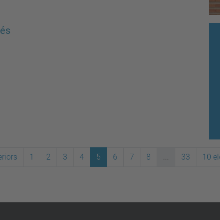
rés
riors
1
2
3
4
5
6
7
8
...
33
10 e