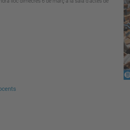
ndrà lloc dimecres 6 de març a la sala d'actes de
docents