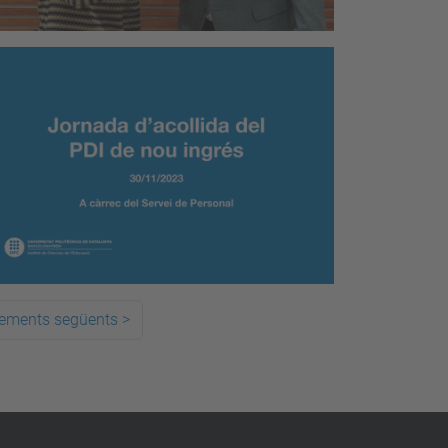
lements següents
>