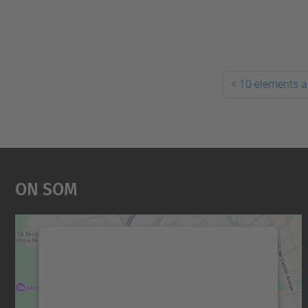
<
10 elements a
On Som
Necessitem el vostre consentiment
per carregar el servei Google Maps!
Utilitzem un servei de tercers per incrustar
contingut del mapa que pugui recollir dades