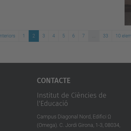
nteriors
1
2
3
4
5
6
7
...
33
10 ele
Contacte
Institut de Ciències de
l'Educació
Campus Diagonal Nord, Edifici Ω
(Omega). C. Jordi Girona, 1-3, 08034,