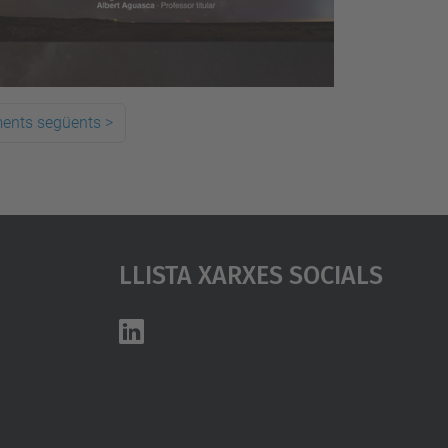
ments següents
>
Llista Xarxes Socials